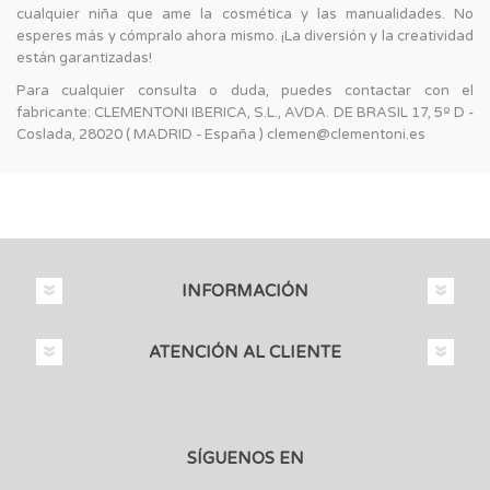
cualquier niña que ame la cosmética y las manualidades. No
esperes más y cómpralo ahora mismo. ¡La diversión y la creatividad
están garantizadas!
Para cualquier consulta o duda, puedes contactar con el
fabricante: CLEMENTONI IBERICA, S.L., AVDA. DE BRASIL 17, 5º D -
Coslada, 28020 ( MADRID - España ) clemen@clementoni.es
INFORMACIÓN
ATENCIÓN AL CLIENTE
SÍGUENOS EN