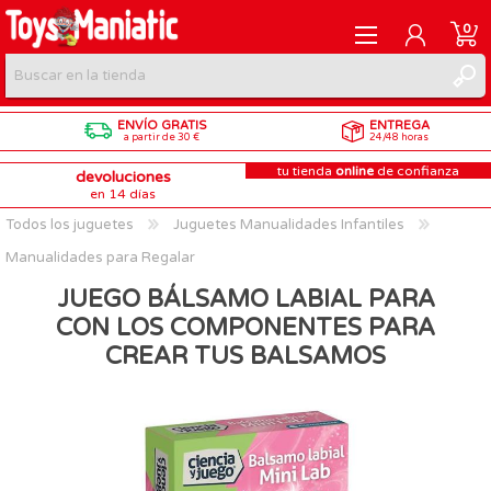
0
ENVÍO GRATIS
ENTREGA
REGISTRARME
a partir de 30 €
24/48 horas
tu tienda
online
de confianza
devoluciones
INICIAR SESIÓN
en 14 días
Todos los juguetes
Juguetes Manualidades Infantiles
Manualidades para Regalar
JUEGO BÁLSAMO LABIAL PARA
CON LOS COMPONENTES PARA
CREAR TUS BALSAMOS