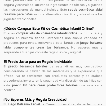
niñas podrán crear sus propios productos de belleza de forma
segura y controlada, utilizando ingredientes no tóxicos y siguiendo
las instrucciones del manual incluido. Este
set de cosmética labial
creativa para niñas
es una alternativa divertida y educativa a los
juguetes tradicionales.
¿Dónde Comprar Este Kit de Cosmética Infantil Online?
Puedes
comprar kits de cosmética infantil online
de forma fácil y
segura en nuestra tienda. Ofrecemos una amplia variedad de
productos para niños, incluyendo este fantástico
juego bálsamo
labial componentes crear tus bálsamos
. No esperes más y
sorprende a tus hijas con este regalo único y original.
El Precio Justo para un Regalo Inolvidable
El
precio bálsamos labiales
de este kit es muy competitivo,
considerando la calidad de los materiales y la experiencia que
ofrece. No te conformes con productos baratos y de dudosa
procedencia. Invierte en la seguridad y la diversión de tus hijas con
este
precio kit para crear protectores labiales
que vale cada
céntimo.
¡No Esperes Más y Regala Creatividad!
El
Juego Bálsamo Labial
de Clementoni es el regalo perfecto para