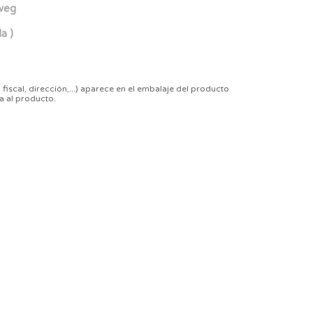
eweg
a )
 fiscal, dirección,...) aparece en el embalaje del producto
a al producto.