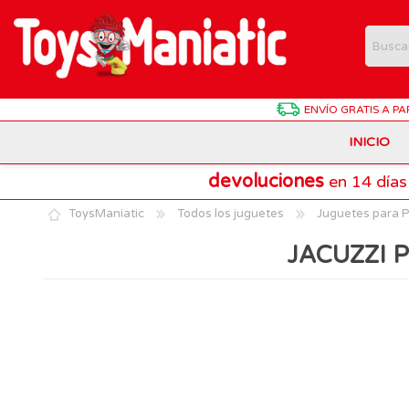
ENVÍO GRATIS
A PA
INICIO
devoluciones
en 14 días
Animales de Juguete
Batman
Antonio Juan
ToysManiatic
Todos los juguetes
Juguetes para P
Estuches Y Plumieres
Dragon Ball
Chicco
JACUZZI 
Harry Potter
Hasbro
Juegos de Mesa Divertidos
Patrulla Canina
Lego Technic
Material Escolar
Pokemon
Playmobil
Muñecas Interactivas
SuperThings
Puzzles