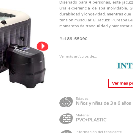
PERSONAJES
Diseñado para 4 personas, este jacuzz
TODOS LOS JUGUETES
una experiencia de spa inolvidable. S
durabilidad y longevidad, mientras que 
tensión muscular. El Jacuzzi Purespa B
momentos de tranquilidad y bienestar e
Ref.
89-55090
Ver más artículos de...
Ver más
p
Edades
Niños y niñas de 3 a 6 años
Material
PVC+PLASTIC
Información del fabricante