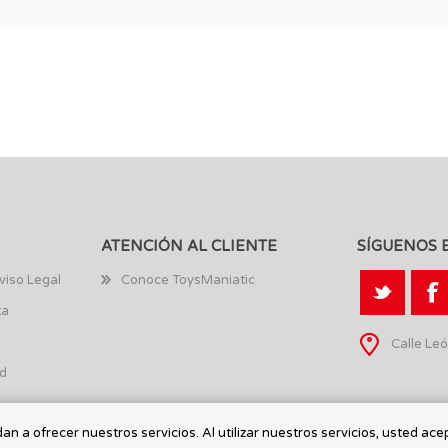
ATENCIÓN AL CLIENTE
SÍGUENOS 
viso Legal
Conoce ToysManiatic
ta
Calle Leó
ad
n a ofrecer nuestros servicios. Al utilizar nuestros servicios, usted ace