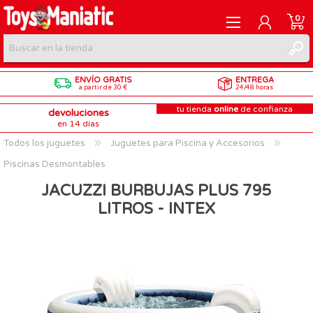
0
ENVÍO GRATIS
ENTREGA
REGISTRARME
a partir de 30 €
24/48 horas
tu tienda
online
de confianza
devoluciones
INICIAR SESIÓN
en 14 días
Todos los juguetes
Juguetes para Piscina y Accesorios
Piscinas Desmontables
JACUZZI BURBUJAS PLUS 795
LITROS - INTEX