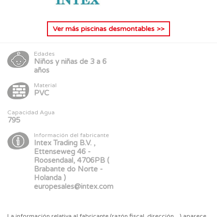
Ver más
piscinas desmontables
>>
Edades
Niños y niñas de 3 a 6
años
Material
PVC
Capacidad Agua
795
Información del fabricante
Intex Trading B.V. ,
Ettenseweg 46 -
Roosendaal, 4706PB (
Brabante do Norte -
Holanda )
europesales@intex.com
La información relativa al fabricante (razón fiscal, dirección,...) aparece