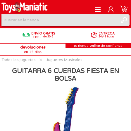
0
ENVÍO GRATIS
ENTREGA
REGISTRARME
a partir de 30 €
24/48 horas
tu tienda
online
de confianza
devoluciones
INICIAR SESIÓN
en 14 días
Todos los juguetes
Juguetes Musicales
GUITARRA 6 CUERDAS FIESTA EN
BOLSA