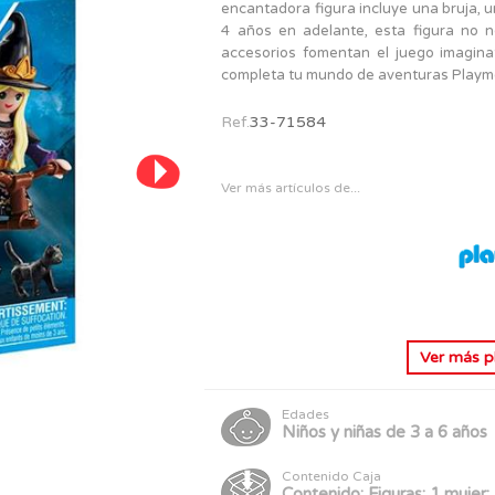
PERSONAJES
encantadora figura incluye una bruja, u
TODOS LOS JUGUETES
4 años en adelante, esta figura no n
accesorios fomentan el juego imaginat
completa tu mundo de aventuras Playmob
Ref.
33-71584
Ver más artículos de...
Ver más
p
Edades
Niños y niñas de 3 a 6 años
Contenido Caja
Contenido: Figuras: 1 mujer;