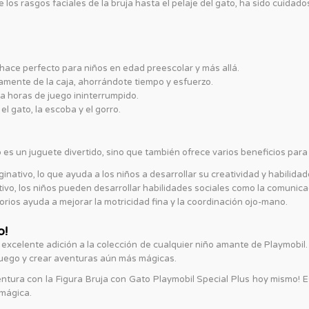
e los rasgos faciales de la bruja hasta el pelaje del gato, ha sido cuid
o hace perfecto para niños en edad preescolar y más allá.
tamente de la caja, ahorrándote tiempo y esfuerzo.
za horas de juego ininterrumpido.
 el gato, la escoba y el gorro.
 es un juguete divertido, sino que también ofrece varios beneficios para 
inativo, lo que ayuda a los niños a desarrollar su creatividad y habilidad
ivo, los niños pueden desarrollar habilidades sociales como la comunicac
orios ayuda a mejorar la motricidad fina y la coordinación ojo-mano.
o!
 excelente adición a la colección de cualquier niño amante de Playmobil.
 juego y crear aventuras aún más mágicas.
entura con la Figura Bruja con Gato Playmobil Special Plus hoy mismo! E
 mágica.