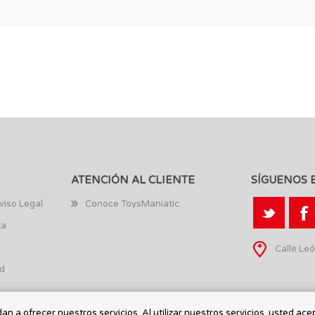
ATENCIÓN AL CLIENTE
SÍGUENOS 
viso Legal
Conoce ToysManiatic
ta
Calle Leó
ad
n a ofrecer nuestros servicios. Al utilizar nuestros servicios, usted ace