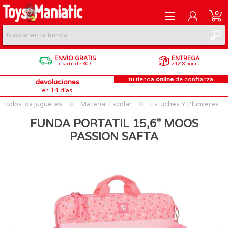
0
ENVÍO GRATIS
ENTREGA
REGISTRARME
a partir de 30 €
24/48 horas
tu tienda
online
de confianza
devoluciones
INICIAR SESIÓN
en 14 días
Todos los juguetes
Material Escolar
Estuches Y Plumieres
FUNDA PORTATIL 15,6'' MOOS
PASSION SAFTA