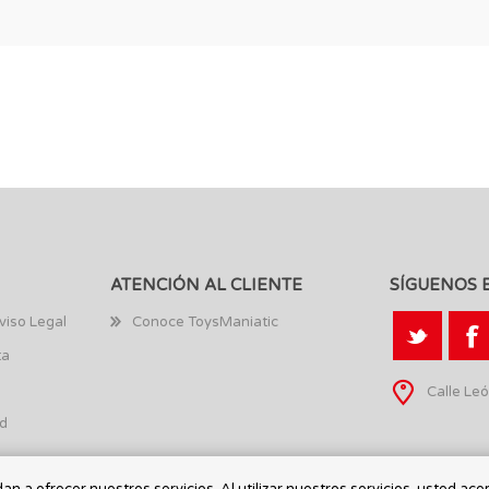
ATENCIÓN AL CLIENTE
SÍGUENOS 
viso Legal
Conoce ToysManiatic
ta
Calle Leó
ad