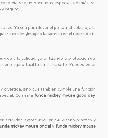
e cada día sea un poco más especial. Además, su
 y seguro.
des. Ya sea para llevar el portátil al colegio, a la
uier ocasión. ¡Imagina la sonrisa en el rostro de tu
s y de alta calidad, garantizando la protección del
iseño ligero facilita su transporte. Puedes estar
 y divertida, sino que también cumple una función
especial. Con esta
funda mickey mouse good day
,
er actividad extracurricular. Su diseño práctico y
funda mickey mouse oficial
y
funda mickey mouse