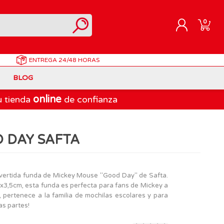
0
ENTREGA
24/48 HORAS
REGISTRARME
BLOG
INICIAR SESIÓN
online
u tienda
de confianza
Correpasillos
Doraemon
Berjuan
Juegos de Mesa Adultos
Gormiti
Goliath
D DAY SAFTA
Marvel
Lego Ninjago
LEGO
PinyPon Action
Play-Doh
Muñecas Famosa
divertida funda de Mickey Mouse "Good Day" de Safta.
5x3,5cm, esta funda es perfecta para fans de Mickey a
Spiderman
Playmobil
, pertenece a la familia de mochilas escolares y para
The Bellies
as partes!