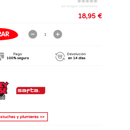
sin ningún comentario
18,95 €
Pago
Devolución
100% seguro
en 14 días
estuches y plumieres
>>