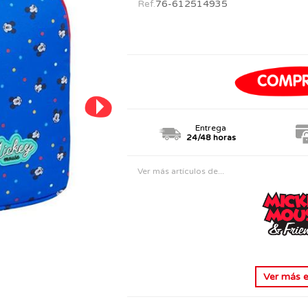
Ref.
76-612514935
PERSONAJES
TODOS LOS JUGUETES
Entrega
24/48 horas
Ver más artículos de...
Ver más