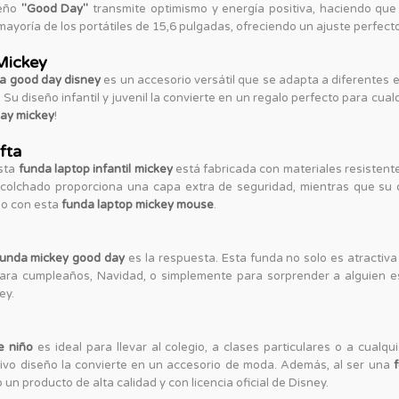
seño
"Good Day"
transmite optimismo y energía positiva, haciendo qu
yoría de los portátiles de 15,6 pulgadas, ofreciendo un ajuste perfecto
Mickey
a good day disney
es un accesorio versátil que se adapta a diferentes eda
 Su diseño infantil y juvenil la convierte en un regalo perfecto para cualq
day mickey
!
fta
Esta
funda laptop infantil mickey
está fabricada con materiales resistente
 acolchado proporciona una capa extra de seguridad, mientras que su d
ido con esta
funda laptop mickey mouse
.
funda mickey good day
es la respuesta. Esta funda no solo es atractiva
o para cumpleaños, Navidad, o simplemente para sorprender a alguien 
ey.
e niño
es ideal para llevar al colegio, a clases particulares o a cualqui
activo diseño la convierte en un accesorio de moda. Además, al ser una
un producto de alta calidad y con licencia oficial de Disney.