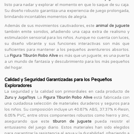
listo para nadar y explorar el momento en que lo saque de su caja.
Su diseño robusto garantiza una experiencia de juego prolongada,
brindando incontables momentos de alegría.
Además de sus movimientos cautivadores, este
animal de juguete
también emite sonidos, añadiendo una capa extra de realismo y
estimulación sensorial para los niños. Aunque no cuenta con luces,
su diseño vibrante y sus funciones interactivas son más que
suficientes para mantener a los pequeños aventureros absortos.
La
Figura Tiburón Robo Alive
es más que un juguete; es una puerta
a un mundo de fantasía y descubrimiento para los más pequeños
del hogar.
Calidad y Seguridad Garantizadas para los Pequeños
Exploradores
La seguridad y la calidad son primordiales en cada producto de
Zuru y JugaToys
. La
Figura Tiburón Robo Alive
está fabricada con
una cuidadosa selección de materiales duraderos y seguros para
los niños. Su composición incluye un 40.87% ABS, 37.37% K-Resin,
6.05% PVC, entre otros componentes robustos como hierro y zinc,
asegurando que este
tiburon de juguete
pueda resistir el
entusiasmo del juego diario. Estos materiales han sido elegidos
para garantizar la resistencia al agua y la durabilidad, ofreciendo a