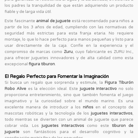
los padres la tranquilidad de que están adquiriendo un producto
fiable y de larga vida útil.
Este fascinante
animal de juguete
está recomendado para niños a
partir de los 3 años de edad, cumpliendo con las normativas de
seguridad más estrictas para esta franja etaria. No requiere
montaje, lo que lo hace perfecto para manos pequeñas y listo para
usar directamente de la caja. Confíe en la experiencia y el
compromiso de marcas como
Zuru
, cuyo fabricante es ZURU Inc.,
para ofrecer juguetes innovadores y de alta calidad como esta
excepcional
figura tiburon
.
El Regalo Perfecto para Fomentar la Imaginación
Si busca un regalo que sorprenda y estimule, la
Figura Tiburón
Robo Alive
es la elección ideal. Este
juguete interactivo
no solo
proporciona entretenimiento, sino que también fomenta el juego
imaginativo y la curiosidad sobre el mundo marino. Es una
excelente manera de introducir a los
niños
en el concepto de
mascotas robóticas y la tecnología de los
juguetes interactivos
,
todo mientras se divierten con un animal de juguete que parece
cobrar vida. Los
juguetes interactivos
como este
tiburon de
juguete
son fantásticos para el desarrollo cognitivo y la
coordinación motriz fina de los pequeños.