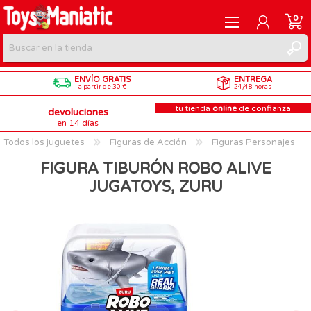
0
ENVÍO GRATIS
ENTREGA
REGISTRARME
a partir de 30 €
24/48 horas
tu tienda
online
de confianza
devoluciones
INICIAR SESIÓN
en 14 días
Todos los juguetes
Figuras de Acción
Figuras Personajes
FIGURA TIBURÓN ROBO ALIVE
JUGATOYS, ZURU