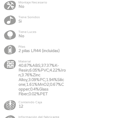
Montaje Necesario
No
Tiene Sonidos
Si
Tiene Luces
No
Pilas
2 pilas LR44 (incluidas)
Material
40.87%ABS;37.37%K-
Resin;6.05%PVC;4.22%Iro
n;3.76%Zinc
Alloy;3.09%PC;1.94%Silic
one;1.61%MnO2;0.67%C
opper;0.4%Glass
Fiber;0.02%PET
Contenido Caja
12
Información del fabricante