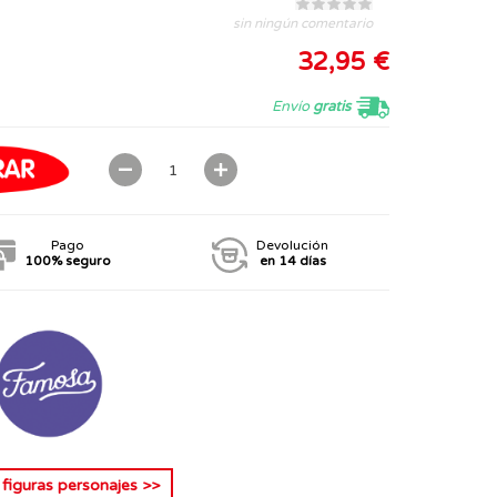
sin ningún comentario
32,95 €
Envío
gratis
Pago
Devolución
100% seguro
en 14 días
s
figuras personajes
>>