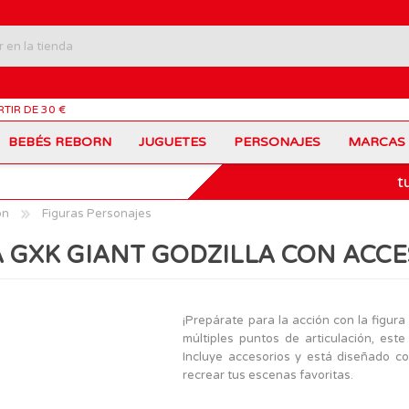
RTIR DE 30 €
BEBÉS REBORN
JUGUETES
PERSONAJES
MARCAS
t
Carros Portamochilas
Bob Esponja
Barbie
Coches de Juguete
Disney
Barriguitas
ón
Figuras Personajes
Figuras Personajes
Fortnite
Feber
Juegos de Mesa
Frozen
Fisher-Price
 GXK GIANT GODZILLA CON ACC
Jurassic World
Lego Harry Potter
Juguetes Manualidades
Ladybug
Lego Minecraft
Juguetes de Madera
Infantiles
Peppa Pig
Nancy
PinyPon
Nenuco
Mochilas Escolares
Muñecas
¡Prepárate para la acción con la figur
Princesas Disney
Scalextric
múltiples puntos de articulación, este
Sonic
VTech
Patines
Patinetes
Incluye accesorios y está diseñado con
SuperZings
The Beasties
recrear tus escenas favoritas.
MARCAS