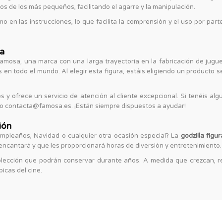
s de los más pequeños, facilitando el agarre y la manipulación.
o en las instrucciones, lo que facilita la comprensión y el uso por part
za
mosa, una marca con una larga trayectoria en la fabricación de jugue
n todo el mundo. Al elegir esta figura, estáis eligiendo un producto 
s y ofrece un servicio de atención al cliente excepcional. Si tenéis al
nico contacta@famosa.es. ¡Están siempre dispuestos a ayudar!
ión
umpleaños, Navidad o cualquier otra ocasión especial? La
godzilla fig
encantará y que les proporcionará horas de diversión y entretenimiento.
 colección que podrán conservar durante años. A medida que crezcan,
icas del cine.