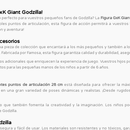
xK Giant Godzilla!
o perfecto para vuestros pequeños fans de Godzilla? La
Figura GxK Gian
les puntos de articulación, esta figura de acción permitirá a vuestros 
ón y aventura!
cesorios
na pieza de colección que encantará a los más pequeños y también a l
. Fabricada por Famosa, esta figura garantiza calidad y durabilidad, ase
s adicionales que enriquecen la experiencia de juego. Vuestros hijos p
ctos para las pequeñas manos de los niños a partir de 6 años.
ntes puntos de articulación 28 cm
está diseñada para ofrecer la máxi
lla en una gran variedad de poses dinámicas y realistas. ¡Desde rugi
no que también fomenta la creatividad y la imaginación. Los niños pod
 Godzilla.
zilla
segura y fácil de usar. Los materiales son resistentes y no tóxicos, ga