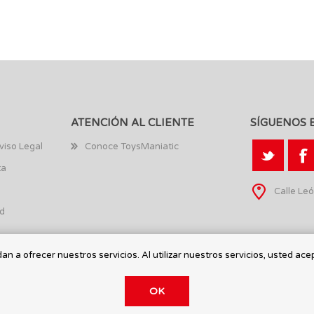
ATENCIÓN AL CLIENTE
SÍGUENOS 
viso Legal
Conoce ToysManiatic
ta
Calle Leó
ad
n a ofrecer nuestros servicios. Al utilizar nuestros servicios, usted ace
OK