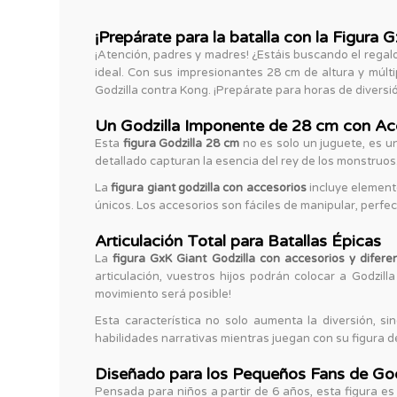
¡Prepárate para la batalla con la Figura G
¡Atención, padres y madres! ¿Estáis buscando el regal
ideal. Con sus impresionantes 28 cm de altura y múltip
Godzilla contra Kong. ¡Prepárate para horas de diversi
Un Godzilla Imponente de 28 cm con Ac
Esta
figura Godzilla 28 cm
no es solo un juguete, es u
detallado capturan la esencia del rey de los monstruos
La
figura giant godzilla con accesorios
incluye elemento
únicos. Los accesorios son fáciles de manipular, perfe
Articulación Total para Batallas Épicas
La
figura GxK Giant Godzilla con accesorios y difere
articulación, vuestros hijos podrán colocar a Godzi
movimiento será posible!
Esta característica no solo aumenta la diversión, si
habilidades narrativas mientras juegan con su figura de
Diseñado para los Pequeños Fans de God
Pensada para niños a partir de 6 años, esta figura es 