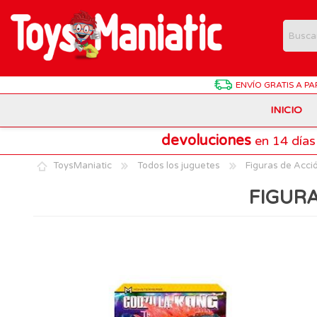
ENVÍO GRATIS
A PA
INICIO
devoluciones
en 14 días
Animales de Juguete
Batman
Antonio Juan
ToysManiatic
Todos los juguetes
Figuras de Acci
Estuches Y Plumieres
Dragon Ball
Chicco
FIGURA
Harry Potter
Hasbro
Juegos de Mesa Divertidos
Patrulla Canina
Lego Technic
Material Escolar
Pokemon
Playmobil
Muñecas Interactivas
SuperThings
Puzzles