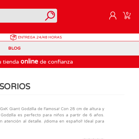
0
ENTREGA
24/48 HORAS
REGISTRARME
BLOG
INICIAR SESIÓN
online
u tienda
de confianza
Correpasillos
Doraemon
Berjuan
Juegos de Mesa Adultos
Gormiti
Goliath
ESORIOS
Marvel
Lego Ninjago
LEGO
PinyPon Action
Play-Doh
Muñecas Famosa
a GxK Giant Godzilla de Famosa! Con 28 cm de altura y
 Godzilla es perfecto para niños a partir de 6 años.
Spiderman
Playmobil
 atención al detalle. ¡Idioma en español! Ideal para
The Bellies