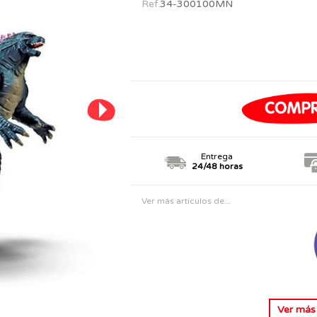
Ref.
34-300100MN
PERSONAJES
TODOS LOS JUGUETES
Entrega
24/48 horas
Ver más artículos de...
Ver má