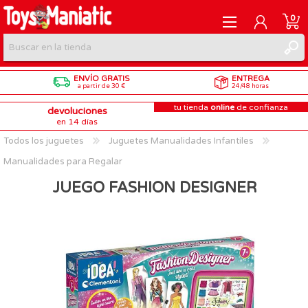
0
ENVÍO GRATIS
ENTREGA
REGISTRARME
a partir de 30 €
24/48 horas
tu tienda
online
de confianza
devoluciones
INICIAR SESIÓN
en 14 días
Todos los juguetes
Juguetes Manualidades Infantiles
Manualidades para Regalar
JUEGO FASHION DESIGNER