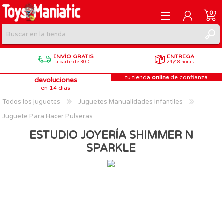
0
ENVÍO GRATIS
ENTREGA
REGISTRARME
a partir de 30 €
24/48 horas
tu tienda
online
de confianza
devoluciones
INICIAR SESIÓN
en 14 días
Todos los juguetes
Juguetes Manualidades Infantiles
Juguete Para Hacer Pulseras
ESTUDIO JOYERÍA SHIMMER N
SPARKLE