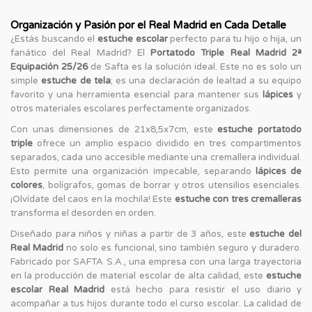
Organización y Pasión por el Real Madrid en Cada Detalle
¿Estás buscando el
estuche escolar
perfecto para tu hijo o hija, un
fanático del Real Madrid? El
Portatodo Triple Real Madrid 2ª
Equipación 25/26
de Safta es la solución ideal. Este no es solo un
simple
estuche de tela
; es una declaración de lealtad a su equipo
favorito y una herramienta esencial para mantener sus
lápices
y
otros materiales escolares perfectamente organizados.
Con unas dimensiones de 21x8,5x7cm, este
estuche portatodo
triple
ofrece un amplio espacio dividido en tres compartimentos
separados, cada uno accesible mediante una cremallera individual.
Esto permite una organización impecable, separando
lápices de
colores
, bolígrafos, gomas de borrar y otros utensilios esenciales.
¡Olvídate del caos en la mochila! Este
estuche con tres cremalleras
transforma el desorden en orden.
Diseñado para niños y niñas a partir de 3 años, este
estuche del
Real Madrid
no solo es funcional, sino también seguro y duradero.
Fabricado por SAFTA S.A., una empresa con una larga trayectoria
en la producción de material escolar de alta calidad, este
estuche
escolar Real Madrid
está hecho para resistir el uso diario y
acompañar a tus hijos durante todo el curso escolar. La calidad de