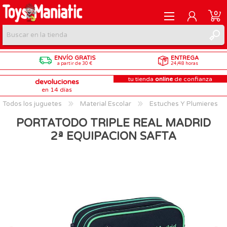
0
ENVÍO GRATIS
ENTREGA
REGISTRARME
a partir de 30 €
24/48 horas
tu tienda
online
de confianza
devoluciones
INICIAR SESIÓN
en 14 días
Todos los juguetes
Material Escolar
Estuches Y Plumieres
PORTATODO TRIPLE REAL MADRID
2ª EQUIPACION SAFTA