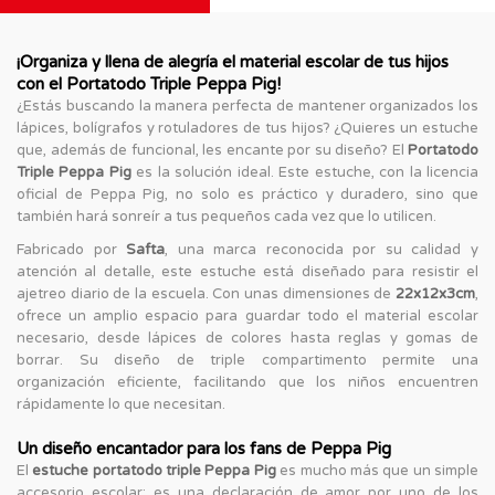
¡Organiza y llena de alegría el material escolar de tus hijos
con el Portatodo Triple Peppa Pig!
¿Estás buscando la manera perfecta de mantener organizados los
lápices, bolígrafos y rotuladores de tus hijos? ¿Quieres un estuche
que, además de funcional, les encante por su diseño? El
Portatodo
Triple Peppa Pig
es la solución ideal. Este estuche, con la licencia
oficial de Peppa Pig, no solo es práctico y duradero, sino que
también hará sonreír a tus pequeños cada vez que lo utilicen.
Fabricado por
Safta
, una marca reconocida por su calidad y
atención al detalle, este estuche está diseñado para resistir el
ajetreo diario de la escuela. Con unas dimensiones de
22x12x3cm
,
ofrece un amplio espacio para guardar todo el material escolar
necesario, desde lápices de colores hasta reglas y gomas de
borrar. Su diseño de triple compartimento permite una
organización eficiente, facilitando que los niños encuentren
rápidamente lo que necesitan.
Un diseño encantador para los fans de Peppa Pig
El
estuche portatodo triple Peppa Pig
es mucho más que un simple
accesorio escolar; es una declaración de amor por uno de los