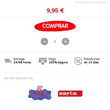
sin ningún comentario
9,95 €
Entrega
Pago
Devolución
24/48 horas
100% seguro
en 14 días
Ver más artículos de...