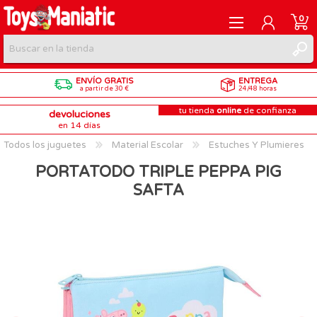
0
ENVÍO GRATIS
ENTREGA
REGISTRARME
a partir de 30 €
24/48 horas
tu tienda
online
de confianza
devoluciones
INICIAR SESIÓN
en 14 días
Todos los juguetes
Material Escolar
Estuches Y Plumieres
PORTATODO TRIPLE PEPPA PIG
SAFTA