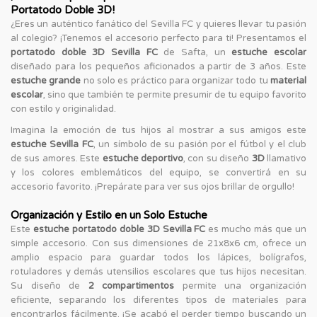
Portatodo Doble 3D!
¿Eres un auténtico fanático del Sevilla FC y quieres llevar tu pasión
al colegio? ¡Tenemos el accesorio perfecto para ti! Presentamos el
portatodo doble 3D Sevilla FC
de Safta, un
estuche escolar
diseñado para los pequeños aficionados a partir de 3 años. Este
estuche grande
no solo es práctico para organizar todo tu
material
escolar
, sino que también te permite presumir de tu equipo favorito
con estilo y originalidad.
Imagina la emoción de tus hijos al mostrar a sus amigos este
estuche Sevilla FC
, un símbolo de su pasión por el fútbol y el club
de sus amores. Este
estuche deportivo
, con su diseño
3D
llamativo
y los colores emblemáticos del equipo, se convertirá en su
accesorio favorito. ¡Prepárate para ver sus ojos brillar de orgullo!
Organización y Estilo en un Solo Estuche
Este
estuche portatodo doble 3D Sevilla FC
es mucho más que un
simple accesorio. Con sus dimensiones de 21x8x6 cm, ofrece un
amplio espacio para guardar todos los lápices, bolígrafos,
rotuladores y demás utensilios escolares que tus hijos necesitan.
Su diseño de
2 compartimentos
permite una organización
eficiente, separando los diferentes tipos de materiales para
encontrarlos fácilmente. ¡Se acabó el perder tiempo buscando un