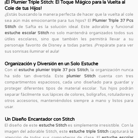
¡El Plumier Triple Stitch: El Toque Mágico para la Vuelta al
Cole de tus Hijos!
¿Estás buscando la manera perfecta de hacer que la vuelta al cole
sea aún más emocionante para tus hijos? El
Plumier Triple 37 Pcs
Stitch
de Safta es la solución ideal. Este adorable y funcional
estuche escolar Stitch
no solo mantendrá organizados todos sus
útiles escolares, sino que también les permitirá llevar a su
personaje favorito de Disney a todas partes. ¡Prepárate para ver
sus sonrisas iluminar el aula!
Organización y Diversión en un Solo Estuche
Con el
estuche plumier triple 37 pcs Stitch
, la organización nunca
ha sido tan divertida. Este
plumier Stitch
cuenta con tres
compartimentos espaciosos, cada uno diseñado para guardar y
proteger diferentes tipos de material escolar. Tus hijos podrán
separar fácilmente sus lápices de colores, bolígrafos, rotuladores y
otros accesorios, manteniéndolos siempre a mano y listos para
usar.
Un Diseño Encantador con Stitch
El diseño de este
estuche Stitch
es simplemente irresistible. Con la
imagen del adorable Stitch, este
estuche triple Stitch
capturará la
atención de todos sus compañeros de clase. El
estuche escolar