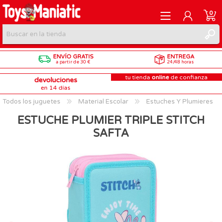
0
ENVÍO GRATIS
ENTREGA
REGISTRARME
a partir de 30 €
24/48 horas
tu tienda
online
de confianza
devoluciones
INICIAR SESIÓN
en 14 días
Todos los juguetes
Material Escolar
Estuches Y Plumieres
ESTUCHE PLUMIER TRIPLE STITCH
SAFTA