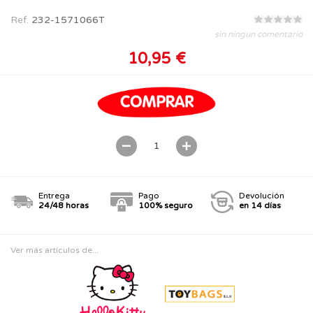
Ref.
232-1571066T
sin ningún comentario
10,95 €
Entrega
Pago
Devolución
24/48 horas
100% seguro
en 14 días
Ver más artículos de...