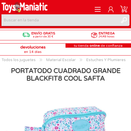
0
ENVÍO GRATIS
ENTREGA
REGISTRARME
a partir de 30 €
24/48 horas
tu tienda
online
de confianza
devoluciones
INICIAR SESIÓN
en 14 días
Todos los juguetes
Material Escolar
Estuches Y Plumieres
PORTATODO CUADRADO GRANDE
BLACKFIT8 COOL SAFTA