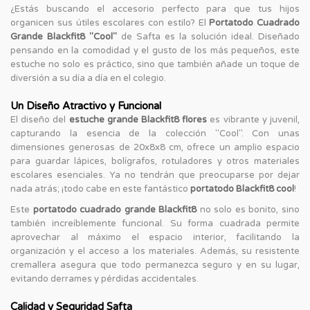
¿Estás buscando el accesorio perfecto para que tus hijos
organicen sus útiles escolares con estilo? El
Portatodo Cuadrado
Grande Blackfit8 "Cool"
de Safta es la solución ideal. Diseñado
pensando en la comodidad y el gusto de los más pequeños, este
estuche no solo es práctico, sino que también añade un toque de
diversión a su día a día en el colegio.
Un Diseño Atractivo y Funcional
El diseño del
estuche grande Blackfit8 flores
es vibrante y juvenil,
capturando la esencia de la colección "Cool". Con unas
dimensiones generosas de 20x8x8 cm, ofrece un amplio espacio
para guardar lápices, bolígrafos, rotuladores y otros materiales
escolares esenciales. Ya no tendrán que preocuparse por dejar
nada atrás; ¡todo cabe en este fantástico
portatodo Blackfit8 cool
!
Este
portatodo cuadrado grande Blackfit8
no solo es bonito, sino
también increíblemente funcional. Su forma cuadrada permite
aprovechar al máximo el espacio interior, facilitando la
organización y el acceso a los materiales. Además, su resistente
cremallera asegura que todo permanezca seguro y en su lugar,
evitando derrames y pérdidas accidentales.
Calidad y Seguridad Safta