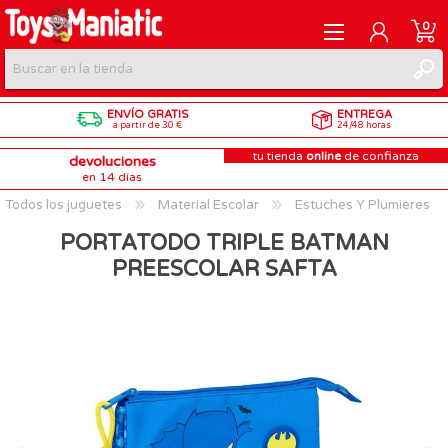
0
ENVÍO GRATIS
ENTREGA
REGISTRARME
a partir de 30 €
24/48 horas
tu tienda
online
de confianza
devoluciones
INICIAR SESIÓN
en 14 días
Todos los juguetes
Material Escolar
Estuches Y Plumieres
PORTATODO TRIPLE BATMAN
PREESCOLAR SAFTA