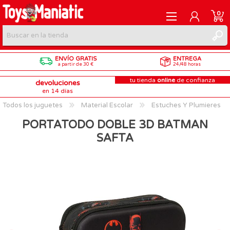
0
ENVÍO GRATIS
ENTREGA
REGISTRARME
a partir de 30 €
24/48 horas
tu tienda
online
de confianza
devoluciones
INICIAR SESIÓN
en 14 días
Todos los juguetes
Material Escolar
Estuches Y Plumieres
PORTATODO DOBLE 3D BATMAN
SAFTA