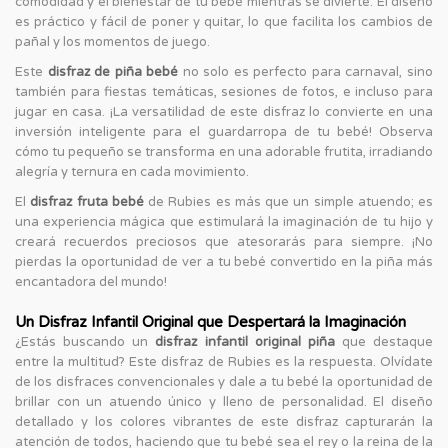
comodidad y el bienestar de tu bebé mientras se divierte. El diseño
es práctico y fácil de poner y quitar, lo que facilita los cambios de
pañal y los momentos de juego.
Este
disfraz de piña bebé
no solo es perfecto para carnaval, sino
también para fiestas temáticas, sesiones de fotos, e incluso para
jugar en casa. ¡La versatilidad de este disfraz lo convierte en una
inversión inteligente para el guardarropa de tu bebé! Observa
cómo tu pequeño se transforma en una adorable frutita, irradiando
alegría y ternura en cada movimiento.
El
disfraz fruta bebé
de Rubies es más que un simple atuendo; es
una experiencia mágica que estimulará la imaginación de tu hijo y
creará recuerdos preciosos que atesorarás para siempre. ¡No
pierdas la oportunidad de ver a tu bebé convertido en la piña más
encantadora del mundo!
Un Disfraz Infantil Original que Despertará la Imaginación
¿Estás buscando un
disfraz infantil original piña
que destaque
entre la multitud? Este disfraz de Rubies es la respuesta. Olvídate
de los disfraces convencionales y dale a tu bebé la oportunidad de
brillar con un atuendo único y lleno de personalidad. El diseño
detallado y los colores vibrantes de este disfraz capturarán la
atención de todos, haciendo que tu bebé sea el rey o la reina de la