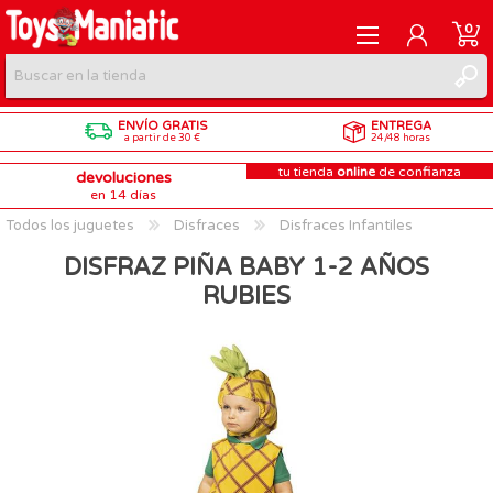
0
ENVÍO GRATIS
ENTREGA
REGISTRARME
a partir de 30 €
24/48 horas
tu tienda
online
de confianza
devoluciones
INICIAR SESIÓN
en 14 días
Todos los juguetes
Disfraces
Disfraces Infantiles
DISFRAZ PIÑA BABY 1-2 AÑOS
RUBIES