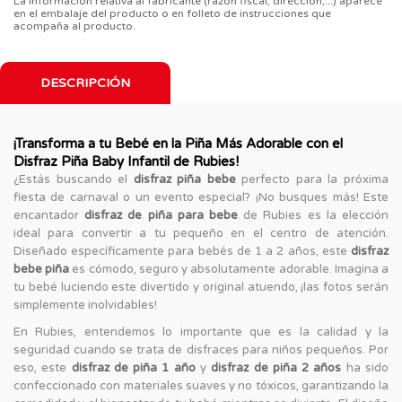
La información relativa al fabricante (razón fiscal, dirección,...) aparece
en el embalaje del producto o en folleto de instrucciones que
acompaña al producto.
DESCRIPCIÓN
¡Transforma a tu Bebé en la Piña Más Adorable con el
Disfraz Piña Baby Infantil de Rubies!
¿Estás buscando el
disfraz piña bebe
perfecto para la próxima
fiesta de carnaval o un evento especial? ¡No busques más! Este
encantador
disfraz de piña para bebe
de Rubies es la elección
ideal para convertir a tu pequeño en el centro de atención.
Diseñado específicamente para bebés de 1 a 2 años, este
disfraz
bebe piña
es cómodo, seguro y absolutamente adorable. Imagina a
tu bebé luciendo este divertido y original atuendo, ¡las fotos serán
simplemente inolvidables!
En Rubies, entendemos lo importante que es la calidad y la
seguridad cuando se trata de disfraces para niños pequeños. Por
eso, este
disfraz de piña 1 año
y
disfraz de piña 2 años
ha sido
confeccionado con materiales suaves y no tóxicos, garantizando la