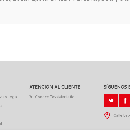
a experiencia mágica con el disfraz oficial de Mickey Mouse. ¡Transf
ATENCIÓN AL CLIENTE
SÍGUENOS 
viso Legal
Conoce ToysManiatic
ta
Calle Leó
ad