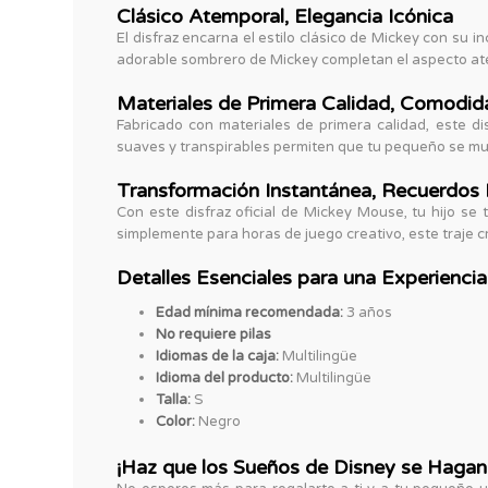
Clásico Atemporal, Elegancia Icónica
El disfraz encarna el estilo clásico de Mickey con su 
adorable sombrero de Mickey completan el aspecto atem
Materiales de Primera Calidad, Comodid
Fabricado con materiales de primera calidad, este d
suaves y transpirables permiten que tu pequeño se mue
Transformación Instantánea, Recuerdos I
Con este disfraz oficial de Mickey Mouse, tu hijo s
simplemente para horas de juego creativo, este traje c
Detalles Esenciales para una Experiencia
Edad mínima recomendada:
3 años
No requiere pilas
Idiomas de la caja:
Multilingüe
Idioma del producto:
Multilingüe
Talla:
S
Color:
Negro
¡Haz que los Sueños de Disney se Hagan