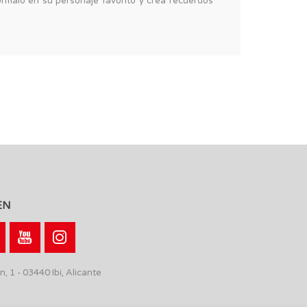
órmalo en su personaje favorito y crea recuerdos
EN
n, 1 - 03440 Ibi, Alicante