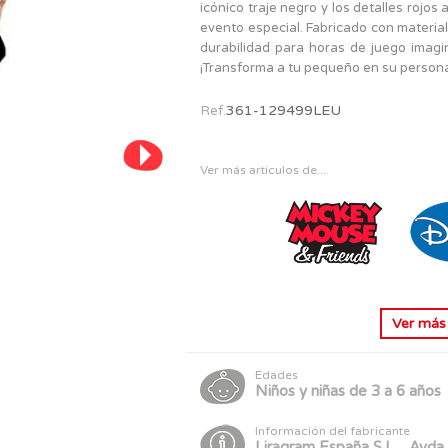
PERSONAJES
icónico traje negro y los detalles rojos
TODOS LOS JUGUETES
evento especial. Fabricado con material
durabilidad para horas de juego imagina
¡Transforma a tu pequeño en su personaj
Ref.
361-129499LEU
Ver más artículos de...
Ver má
Edades
Niños y niñas de 3 a 6 años
Información del fabricante
Liragram España,S.L. , Avda