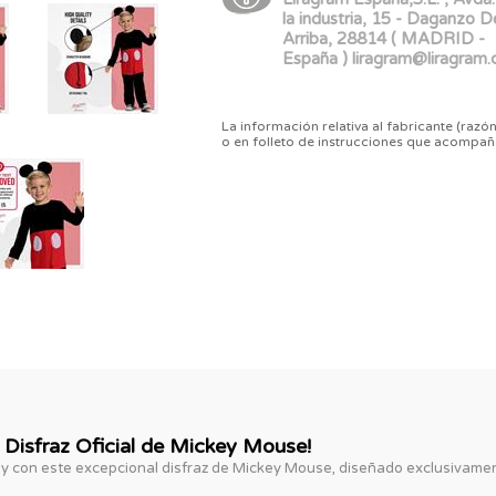
la industria, 15 - Daganzo D
Arriba, 28814 ( MADRID -
España ) liragram@liragram
La información relativa al fabricante (razón
o en folleto de instrucciones que acompañ
 Disfraz Oficial de Mickey Mouse!
y con este excepcional disfraz de Mickey Mouse, diseñado exclusivamen