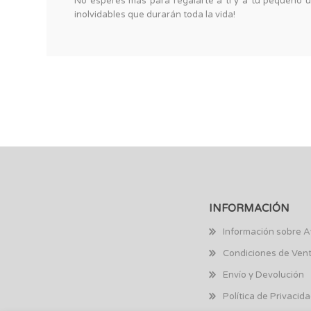
No esperes más para regalarte a ti y a tu pequeño un
inolvidables que durarán toda la vida!
INFORMACIÓN
Información sobre A
Condiciones de Ven
Envío y Devolución
Política de Privacid