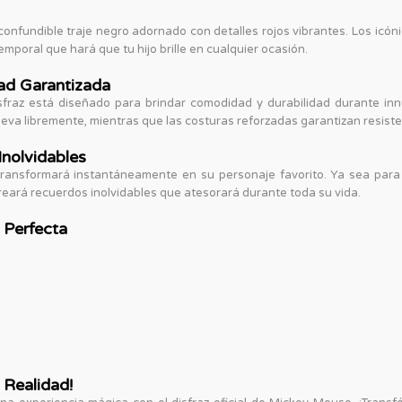
inconfundible traje negro adornado con detalles rojos vibrantes. Los icó
poral que hará que tu hijo brille en cualquier ocasión.
ad Garantizada
isfraz está diseñado para brindar comodidad y durabilidad durante in
va libremente, mientras que las costuras reforzadas garantizan resiste
nolvidables
e transformará instantáneamente en su personaje favorito. Ya sea par
reará recuerdos inolvidables que atesorará durante toda su vida.
 Perfecta
 Realidad!