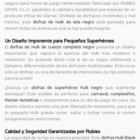
seguro para horas de juego ininterrumpido. Fabricado por RUBIES
SPAIN, S.L.U., garantiza la calidad y durabilidad que esperas de un
producto oficial de Marvel. Olvídate de disfraces incómodos y mal
hechos; este
disfraz de Hulk de tela negro
está pensado para
resistir todas las aventuras que tu hijo pueda imaginar.
Un Diseño Imponente para Pequeños Superhéroes
El
disfraz de Hulk de cuerpo completo negro
presenta un diseño
impactante que captura la esencia del Hulk más moderno y
misterioso. Su acabado Black Line le da un toque sofisticado y
llamativo, diferenciándolo de los disfraces tradicionales. Este no es
solo un disfraz, es una declaración de intenciones: ¡tu hijo está listo
para la acción!
¿Buscas un
disfraz de superhéroe Hulk negro
que realmente
destaque? Este modelo es perfecto para
carnaval, cumpleaños,
fiestas temáticas
o simplemente para un día de juego en casa. Su
diseño elástico permite una gran libertad de movimiento, para que
tu pequeño Hulk pueda correr, saltar y luchar contra el crimen
(imaginario) sin restricciones.
Calidad y Seguridad Garantizadas por Rubies
La seguridad de tu hijo es nuestra prioridad. Este
disfraz Hulk Black