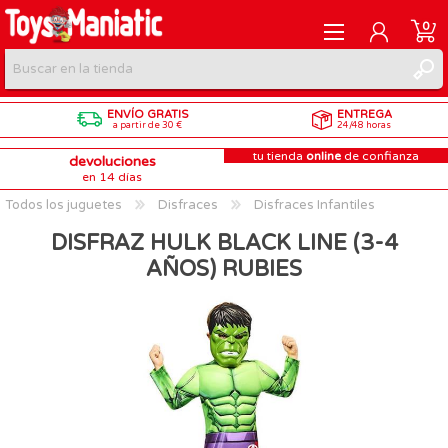
0
ENVÍO GRATIS
ENTREGA
REGISTRARME
a partir de 30 €
24/48 horas
tu tienda
online
de confianza
devoluciones
INICIAR SESIÓN
en 14 días
Todos los juguetes
Disfraces
Disfraces Infantiles
DISFRAZ HULK BLACK LINE (3-4
AÑOS) RUBIES