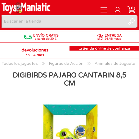
0
ENVÍO GRATIS
ENTREGA
REGISTRARME
a partir de 30 €
24/48 horas
tu tienda
online
de confianza
devoluciones
INICIAR SESIÓN
en 14 días
Todos los juguetes
Figuras de Acción
Animales de Juguete
DIGIBIRDS PAJARO CANTARIN 8,5
CM