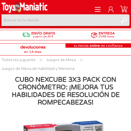
0
ENVÍO GRATIS
ENTREGA
REGISTRARME
a partir de 30 €
24/48 horas
tu tienda
online
de confianza
devoluciones
INICIAR SESIÓN
en 14 días
Todos los juguetes
Juegos de Mesa
Juegos de Mesa de Habilidad y Memoria
CUBO NEXCUBE 3X3 PACK CON
CRONÓMETRO: ¡MEJORA TUS
HABILIDADES DE RESOLUCIÓN DE
ROMPECABEZAS!