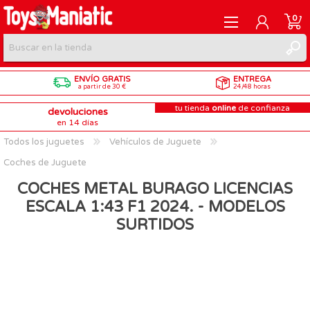
0
ENVÍO GRATIS
ENTREGA
REGISTRARME
a partir de 30 €
24/48 horas
tu tienda
online
de confianza
devoluciones
INICIAR SESIÓN
en 14 días
Todos los juguetes
Vehículos de Juguete
Coches de Juguete
COCHES METAL BURAGO LICENCIAS
ESCALA 1:43 F1 2024. - MODELOS
SURTIDOS