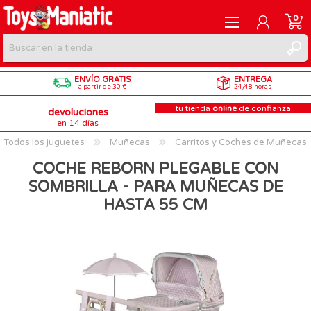
0
ENVÍO GRATIS
ENTREGA
REGISTRARME
a partir de 30 €
24/48 horas
tu tienda
online
de confianza
devoluciones
INICIAR SESIÓN
en 14 días
Todos los juguetes
Muñecas
Carritos y Coches de Muñecas
COCHE REBORN PLEGABLE CON
SOMBRILLA - PARA MUÑECAS DE
HASTA 55 CM