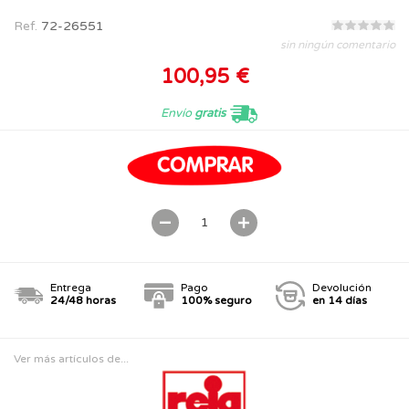
Ref.
72-26551
sin ningún comentario
100,95 €
Envío
gratis
Entrega
Pago
Devolución
24/48 horas
100% seguro
en 14 días
Ver más artículos de...