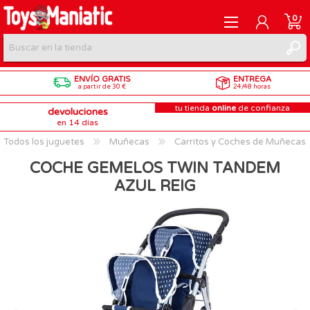
0
ENVÍO GRATIS
ENTREGA
REGISTRARME
a partir de 30 €
24/48 horas
tu tienda
online
de confianza
devoluciones
INICIAR SESIÓN
en 14 días
Todos los juguetes
Muñecas
Carritos y Coches de Muñecas
COCHE GEMELOS TWIN TANDEM
AZUL REIG