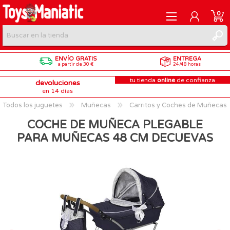
0
ENVÍO GRATIS
ENTREGA
REGISTRARME
a partir de 30 €
24/48 horas
tu tienda
online
de confianza
devoluciones
INICIAR SESIÓN
en 14 días
Todos los juguetes
Muñecas
Carritos y Coches de Muñecas
COCHE DE MUÑECA PLEGABLE
PARA MUÑECAS 48 CM DECUEVAS