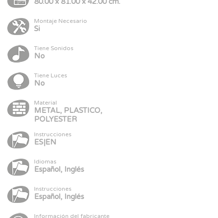
80.00 x 81.00 x 42.00 cm.
Montaje Necesario
Si
Tiene Sonidos
No
Tiene Luces
No
Material
METAL, PLASTICO,
POLYESTER
Instrucciones
ES|EN
Idiomas
Español, Inglés
Instrucciones
Español, Inglés
Información del fabricante