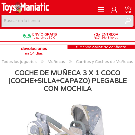
0
ENVÍO GRATIS
ENTREGA
REGISTRARME
a partir de 30 €
24/48 horas
tu tienda
online
de confianza
devoluciones
INICIAR SESIÓN
en 14 días
Todos los juguetes
Muñecas
Carritos y Coches de Muñecas
COCHE DE MUÑECA 3 X 1 COCO
(COCHE+SILLA+CAPAZO) PLEGABLE
CON MOCHILA