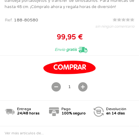
bandeja portaobjetos y transfer de dinosaurios. Para muñecas de
hasta 48 cm. ¡Cómpralo ahora y regala horas de diversión!
Ref.
188-80580
sin ningún comentario
99,95 €
Envío
gratis
Entrega
Pago
Devolución
24/48 horas
100% seguro
en 14 días
Ver más artículos de...