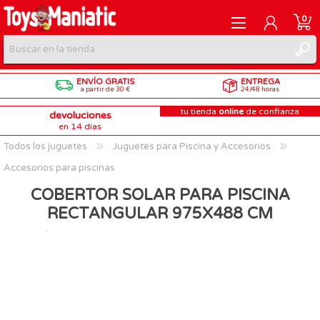
0
ENVÍO GRATIS
ENTREGA
REGISTRARME
a partir de 30 €
24/48 horas
tu tienda
online
de confianza
devoluciones
INICIAR SESIÓN
en 14 días
Todos los juguetes
Juguetes para Piscina y Accesorios
Accesorios para piscinas
COBERTOR SOLAR PARA PISCINA
RECTANGULAR 975X488 CM