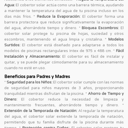
Agua:
El cobertor solar actúa como una barrera térmica, ayudando
a mantener la temperatura del agua de tu piscina incluso en los
días más fríos. *
Reduce la Evaporación:
El cobertor forma una
barrera protectora que reduce significativamente la evaporación
del agua, ahorrándote tiempo y dinero. *
Bloquea Escombros:
El
cobertor solar protege tu piscina de hojas, suciedad y otros
escombros, manteniendo el agua limpia y cristalina. *
Modelos
Surtidos:
El cobertor está diseñado para adaptarse a todos los
modelos de piscinas rectangulares Intex de 975 x 488 cm. *
Fácil
Instalación y Almacenamiento:
El cobertor es fácil de instalar y
quitar, y se puede plegar cómodamente para su almacenamiento
cuando no esté en uso.
Beneficios para Padres y Madres
*
Seguridad para los Niños:
El cobertor solar cumple con las normas
de seguridad para niños mayores de 3 años, proporcionando
tranquilidad mientras disfrutan de la piscina. *
Ahorro de Tiempo y
Dinero:
El cobertor reduce la necesidad de limpieza y
mantenimiento frecuentes, ahorrándote tiempo y dinero. *
Extensión de la Temporada de Natación:
Al regular la temperatura
del agua, el cobertor solar extiende la temporada de natación,
permitiendo que tu familia disfrute de la piscina durante más
tiempo. *
Protección contra Daños:
El cobertor solar protege tu