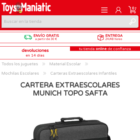
0
ENVÍO GRATIS
ENTREGA
REGISTRARME
a partir de 30 €
24/48 horas
tu tienda
online
de confianza
devoluciones
INICIAR SESIÓN
en 14 días
Todos los juguetes
Material Escolar
Mochilas Escolares
Carteras Extraescolares Infantiles
CARTERA EXTRAESCOLARES
MUNICH TOPO SAFTA