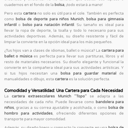
cuadernos en el fondo de la
bolsa
, ¡todo estará a mano!
Pero esta
cartera
no solo es útil para el cole. También es perfecta
como
bolsa de deporte para niños Munich
,
bolsa para gimnasia
infantil
o
bolso para natación infantil
. Su tamaño es ideal para
llevar la ropa de deporte, la toalla y todo lo necesario para sus
actividades deportivas. Además, su diseño resistente y fácil de
limpiar la convierte en la opción ideal para los más pequeños.
¿Tus hijos van a clases de idiomas, ballet o música? La
cartera para
ballet o música
es perfecta para llevar sus partituras, libros y el
resto de materiales necesarios. Su diseño elegante y funcional la
convierte en la compañera ideal para sus actividades artísticas. Y
si tus hijos necesitan una
bolsa para guardar material
de
manualidades o dibujo, esta
cartera
es la solución perfecta.
Comodidad y Versatilidad: Una Cartera para Cada Necesidad
La
cartera extraescolares Munich "Topo"
se adapta a las
necesidades de cada niño. Puede llevarse como
bandolera para
niños
, gracias a su correa ajustable y acolchada, o como
bolsa de
hombro para actividades
, ofreciendo diferentes opciones de
transporte para mayor comodidad.
Además, su diseño ligero y compacto la convierte en una
bolsa de