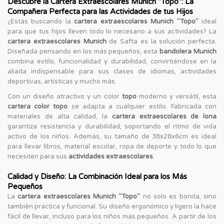
Descubre la Cartera Extraescolares Munich "Topo": La
Compañera Perfecta para las Actividades de tus Hijos
¿Estás buscando la
cartera extraescolares Munich "Topo"
ideal
para que tus hijos lleven todo lo necesario a sus actividades? La
cartera extraescolares Munich
de Safta es la solución perfecta.
Diseñada pensando en los más pequeños, esta
bandolera Munich
combina estilo, funcionalidad y durabilidad, convirtiéndose en la
aliada indispensable para sus clases de idiomas, actividades
deportivas, artísticas y mucho más.
Con un diseño atractivo y un color
topo
moderno y versátil, esta
cartera color topo
se adapta a cualquier estilo. Fabricada con
materiales de alta calidad, la
cartera extraescolares de lona
garantiza resistencia y durabilidad, soportando el ritmo de vida
activo de los niños. Además, su tamaño de 38x28x6cm es ideal
para llevar libros, material escolar, ropa de deporte y todo lo que
necesiten para sus
actividades extraescolares
.
Calidad y Diseño: La Combinación Ideal para los Más
Pequeños
La
cartera extraescolares Munich "Topo"
no solo es bonita, sino
también práctica y funcional. Su diseño ergonómico y ligero la hace
fácil de llevar, incluso para los niños más pequeños. A partir de los