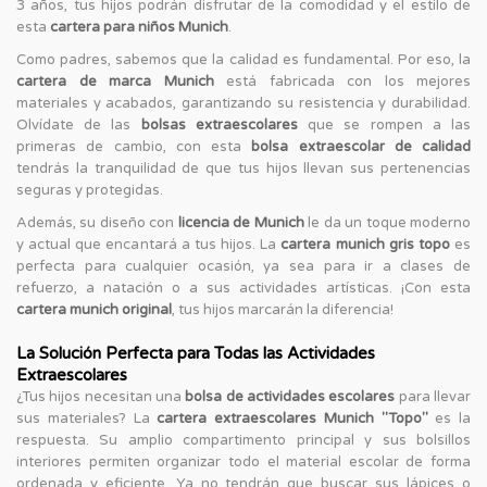
3 años, tus hijos podrán disfrutar de la comodidad y el estilo de
esta
cartera para niños Munich
.
Como padres, sabemos que la calidad es fundamental. Por eso, la
cartera de marca Munich
está fabricada con los mejores
materiales y acabados, garantizando su resistencia y durabilidad.
Olvídate de las
bolsas extraescolares
que se rompen a las
primeras de cambio, con esta
bolsa extraescolar de calidad
tendrás la tranquilidad de que tus hijos llevan sus pertenencias
seguras y protegidas.
Además, su diseño con
licencia de Munich
le da un toque moderno
y actual que encantará a tus hijos. La
cartera munich gris topo
es
perfecta para cualquier ocasión, ya sea para ir a clases de
refuerzo, a natación o a sus actividades artísticas. ¡Con esta
cartera munich original
, tus hijos marcarán la diferencia!
La Solución Perfecta para Todas las Actividades
Extraescolares
¿Tus hijos necesitan una
bolsa de actividades escolares
para llevar
sus materiales? La
cartera extraescolares Munich "Topo"
es la
respuesta. Su amplio compartimento principal y sus bolsillos
interiores permiten organizar todo el material escolar de forma
ordenada y eficiente. Ya no tendrán que buscar sus lápices o