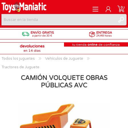
0
ENVÍO GRATIS
ENTREGA
REGISTRARME
a partir de 30 €
24/48 horas
tu tienda
online
de confianza
devoluciones
INICIAR SESIÓN
en 14 días
Todos los juguetes
Vehículos de Juguete
Tractores de Juguete
CAMIÓN VOLQUETE OBRAS
PÚBLICAS AVC