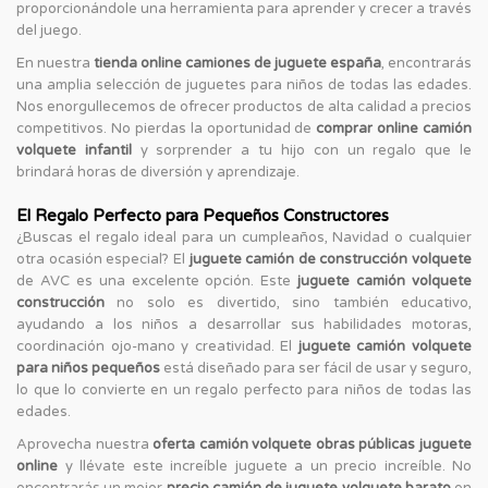
proporcionándole una herramienta para aprender y crecer a través
del juego.
En nuestra
tienda online camiones de juguete españa
, encontrarás
una amplia selección de juguetes para niños de todas las edades.
Nos enorgullecemos de ofrecer productos de alta calidad a precios
competitivos. No pierdas la oportunidad de
comprar online camión
volquete infantil
y sorprender a tu hijo con un regalo que le
brindará horas de diversión y aprendizaje.
El Regalo Perfecto para Pequeños Constructores
¿Buscas el regalo ideal para un cumpleaños, Navidad o cualquier
otra ocasión especial? El
juguete camión de construcción volquete
de AVC es una excelente opción. Este
juguete camión volquete
construcción
no solo es divertido, sino también educativo,
ayudando a los niños a desarrollar sus habilidades motoras,
coordinación ojo-mano y creatividad. El
juguete camión volquete
para niños pequeños
está diseñado para ser fácil de usar y seguro,
lo que lo convierte en un regalo perfecto para niños de todas las
edades.
Aprovecha nuestra
oferta camión volquete obras públicas juguete
online
y llévate este increíble juguete a un precio increíble. No
encontrarás un mejor
precio camión de juguete volquete barato
en