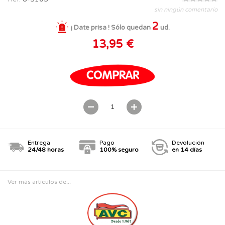
sin ningún comentario
2
¡ Date prisa ! Sólo quedan
ud.
13,95 €
Entrega
Pago
Devolución
24/48 horas
100% seguro
en 14 días
Ver más artículos de...