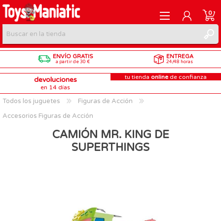
0
ENVÍO GRATIS
ENTREGA
REGISTRARME
a partir de 30 €
24/48 horas
tu tienda
online
de confianza
devoluciones
INICIAR SESIÓN
en 14 días
Todos los juguetes
Figuras de Acción
Accesorios Figuras de Acción
CAMIÓN MR. KING DE
SUPERTHINGS