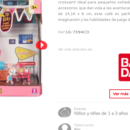
PERSONAJES
croissant! Ideal para pequeños soñado
TODOS LOS JUGUETES
accesorios que dan vida a las aventura
de 24,16 x 8 cm, este café es perfe
imaginación y las habilidades de juego d
Ref.
10-7394CO
Ver más artículos de...
Ver más
Edades
Niños y niñas de 1 a 3 años
Tiene Luces
No