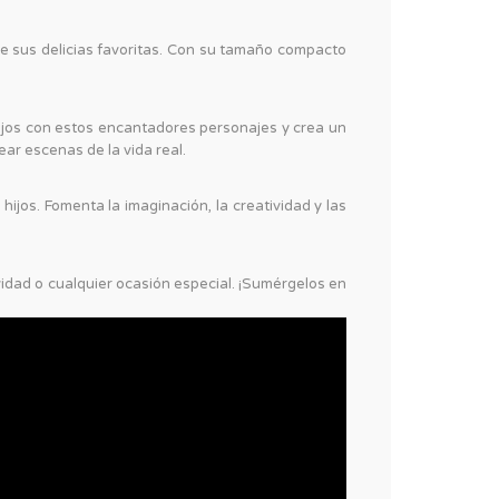
e sus delicias favoritas. Con su tamaño compacto
hijos con estos encantadores personajes y crea un
ar escenas de la vida real.
hijos. Fomenta la imaginación, la creatividad y las
dad o cualquier ocasión especial. ¡Sumérgelos en