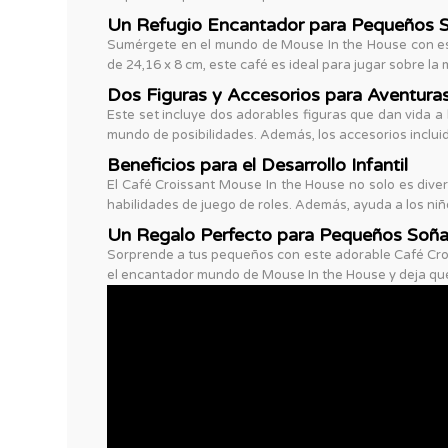
Un Refugio Encantador para Pequeños 
Sumérgete en el mundo de Mouse In the House con este
de 24,16 x 8 cm, este café es ideal para jugar sobre l
Dos Figuras y Accesorios para Aventuras
Este set incluye dos adorables figuras que dan vida a
mundo de posibilidades. Además, los accesorios incluid
Beneficios para el Desarrollo Infantil
El Café Croissant Mouse In the House no solo es divert
habilidades de juego de roles. Además, ayuda a los niño
Un Regalo Perfecto para Pequeños Soñ
Sorprende a tus pequeños con este adorable Café Croi
el encantador mundo de Mouse In the House y deja que