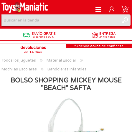
0
ENVÍO GRATIS
ENTREGA
REGISTRARME
a partir de 30 €
24/48 horas
tu tienda
online
de confianza
devoluciones
INICIAR SESIÓN
en 14 días
Todos los juguetes
Material Escolar
Mochilas Escolares
Bandoleras Infantiles
BOLSO SHOPPING MICKEY MOUSE
"BEACH" SAFTA