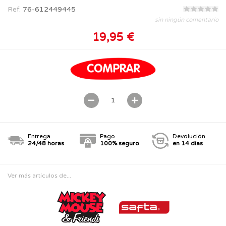
Ref.
76-612449445
sin ningún comentario
19,95 €
Entrega
Pago
Devolución
24/48 horas
100% seguro
en 14 días
Ver más artículos de...