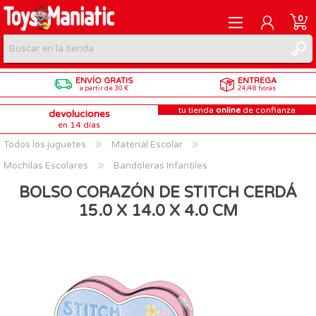
0
ENVÍO GRATIS
ENTREGA
REGISTRARME
a partir de 30 €
24/48 horas
tu tienda
online
de confianza
devoluciones
INICIAR SESIÓN
en 14 días
Todos los juguetes
Material Escolar
Mochilas Escolares
Bandoleras Infantiles
BOLSO CORAZÓN DE STITCH CERDÁ
15.0 X 14.0 X 4.0 CM