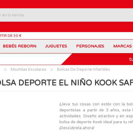
RTIR DE 30 €
BEBÉS REBORN
JUGUETES
PERSONAJES
MARCAS
t
Carros Portamochilas
Bob Esponja
Barbie
Coches de Juguete
Disney
Barriguitas
Mochilas Escolares
Bolsas De Deporte Infantiles
Figuras Personajes
Fortnite
Feber
Juegos de Mesa
Frozen
Fisher-Price
LSA DEPORTE EL NIÑO KOOK SA
Jurassic World
Lego Harry Potter
Juguetes Manualidades
Ladybug
Lego Minecraft
Juguetes de Madera
Infantiles
Peppa Pig
Nancy
PinyPon
Nenuco
Mochilas Escolares
Muñecas
¡Lleva tus cosas con estilo con la b
Princesas Disney
Scalextric
deportistas a partir de 3 años, est
Sonic
VTech
Patines
Patinetes
actividades. Diseño atractivo y en esp
SuperZings
The Beasties
bolsa de deporte Kook ideal para tu ni
MARCAS
¡Descúbrela ahora!