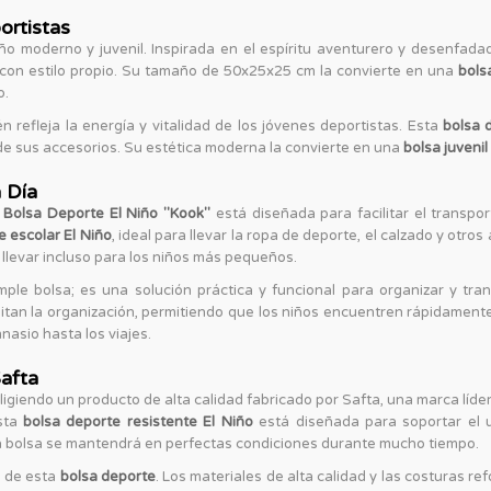
ortistas
o moderno y juvenil. Inspirada en el espíritu aventurero y desenfada
 con estilo propio. Su tamaño de 50x25x25 cm la convierte en una
bols
o.
n refleja la energía y vitalidad de los jóvenes deportistas. Esta
bolsa 
de sus accesorios. Su estética moderna la convierte en una
bolsa juvenil
 Día
a
Bolsa Deporte El Niño "Kook"
está diseñada para facilitar el transpo
e escolar El Niño
, ideal para llevar la ropa de deporte, el calzado y otro
de llevar incluso para los niños más pequeños.
le bolsa; es una solución práctica y funcional para organizar y tran
ilitan la organización, permitiendo que los niños encuentren rápidament
nasio hasta los viajes.
Safta
eligiendo un producto de alta calidad fabricado por Safta, una marca líde
esta
bolsa deporte resistente El Niño
está diseñada para soportar el u
a bolsa se mantendrá en perfectas condiciones durante mucho tiempo.
s de esta
bolsa deporte
. Los materiales de alta calidad y las costuras r