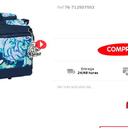
PERSONAJES
TODOS LOS JUGUETES
Ref.
76-712507553
Entrega
24/48 horas
Ver más artículos de...