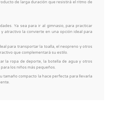
oducto de larga duración que resistirá el ritmo de
dades. Ya sea para ir al gimnasio, para practicar
 y atractivo la convierte en una opción ideal para
deal para transportar la toalla, el neopreno y otros
tractivo que complementará su estilo.
var la ropa de deporte, la botella de agua y otros
o para los niños más pequeños.
Su tamaño compacto la hace perfecta para llevarla
iente.