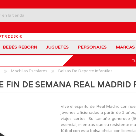
RTIR DE 30 €
BEBÉS REBORN
JUGUETES
PERSONAJES
MARCAS
t
Carros Portamochilas
Bob Esponja
Barbie
Coches de Juguete
Disney
Barriguitas
Mochilas Escolares
Bolsas De Deporte Infantiles
Figuras Personajes
Fortnite
Feber
Juegos de Mesa
Frozen
Fisher-Price
E FIN DE SEMANA REAL MADRID
Jurassic World
Lego Harry Potter
Juguetes Manualidades
Ladybug
Lego Minecraft
Juguetes de Madera
Infantiles
Peppa Pig
Nancy
PinyPon
Nenuco
Mochilas Escolares
Muñecas
Vive el espíritu del Real Madrid con n
Princesas Disney
Scalextric
jóvenes aficionados a partir de 3 año
Sonic
VTech
Patines
Patinetes
viajes cortos. Su tamaño generoso (5
SuperZings
The Beasties
esencial, mientras que su resistente ma
MARCAS
fútbol con esta bolsa oficial con licenci