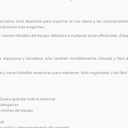
ta bolsa está diseñada para soportar el uso diario y las emocionantes
ondiciones más exigentes.
colores oficiales del equipo deleitará a cualquier joven aficionado. ¡Dej
espaciosa y duradera, sino también increíblemente cómoda y fácil d
y varios bolsillos exteriores para mantener todo organizado y de fácil
 para guardar todo lo esencial
y desgarros
s colores del equipo
nal
es cortos y almacenamiento de juguetes