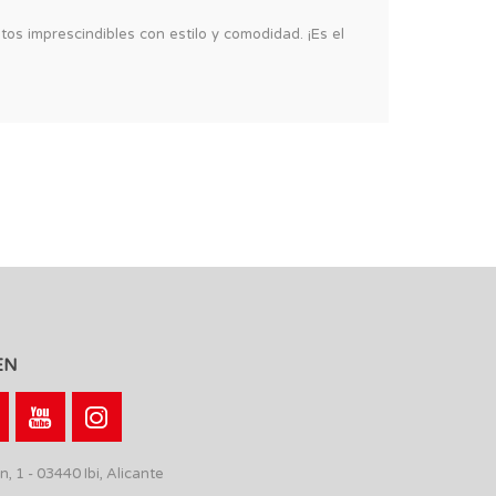
os imprescindibles con estilo y comodidad. ¡Es el
EN
n, 1 - 03440 Ibi, Alicante