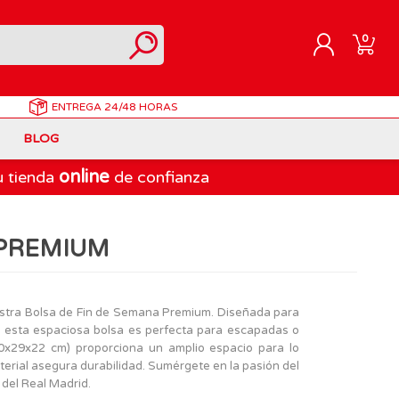
0
ENTREGA
24/48 HORAS
REGISTRARME
BLOG
INICIAR SESIÓN
online
u tienda
de confianza
Correpasillos
Doraemon
Berjuan
Juegos de Mesa Adultos
Gormiti
Goliath
 PREMIUM
Marvel
Lego Ninjago
LEGO
PinyPon Action
Play-Doh
Muñecas Famosa
uestra Bolsa de Fin de Semana Premium. Diseñada para
s, esta espaciosa bolsa es perfecta para escapadas o
Spiderman
Playmobil
0x29x22 cm) proporciona un amplio espacio para lo
The Bellies
terial asegura durabilidad. Sumérgete en la pasión del
a del Real Madrid.