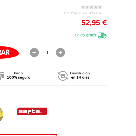
sin ningún comentario
52,95 €
Envío
gratis
Pago
Devolución
100% seguro
en 14 días