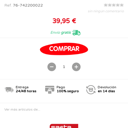
Ref.
76-742200022
sin ningún comentario
39,95 €
Envío
gratis
Entrega
Pago
Devolución
24/48 horas
100% seguro
en 14 días
Ver más artículos de...