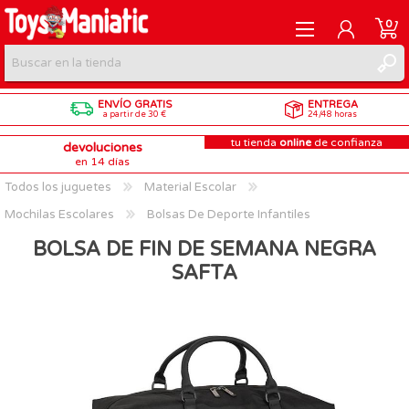
0
ENVÍO GRATIS
ENTREGA
REGISTRARME
a partir de 30 €
24/48 horas
tu tienda
online
de confianza
devoluciones
INICIAR SESIÓN
en 14 días
Todos los juguetes
Material Escolar
Mochilas Escolares
Bolsas De Deporte Infantiles
BOLSA DE FIN DE SEMANA NEGRA
SAFTA