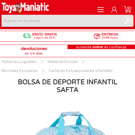
0
ENVÍO GRATIS
ENTREGA
REGISTRARME
a partir de 30 €
24/48 horas
tu tienda
online
de confianza
devoluciones
INICIAR SESIÓN
en 14 días
Todos los juguetes
Material Escolar
Mochilas Escolares
Carteras Extraescolares Infantiles
BOLSA DE DEPORTE INFANTIL
SAFTA