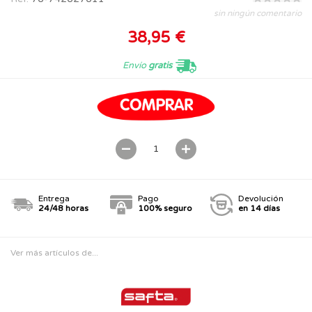
sin ningún comentario
38,95 €
Envío
gratis
Entrega
Pago
Devolución
24/48 horas
100% seguro
en 14 días
Ver más artículos de...