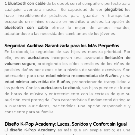
1 bluetooth con cable
de Lexibook son el compañero perfecto para
cualquier aventura musical. Su capacidad de ser
plegables
los
hace increíblemente prácticos para guardar y transportar,
ocupando un mínimo espacio en mochilas o bolsos. La opción de
bluetooth con cable
ofrece lo mejor de ambos mundos,
adaptándose a las necesidades cambiantes de los jóvenes.
Seguridad Auditiva Garantizada para los Más Pequeños
En Lexibook, la seguridad de sus hijos es nuestra prioridad. Por
ello, estos
auriculares
incorporan una avanzada
limitación de
volumen seguro
, protegiendo los oídos sensibles de los niños de
posibles daños por exposición a niveles de sonido excesivos. Son
adecuados para una
edad mínima recomendada de 6 años
y una
edad mínima advertida de 6 años
, proporcionando tranquilidad a
los padres. Con los
auriculares Lexibook
, sus hijos pueden disfrutar
de horas de música y entretenimiento con la certeza de que su
audición está protegida. Esta característica fundamental distingue
a nuestros auriculares, haciéndolos una opción responsable y
consciente para su familia.
Diseño K-Pop Academy: Luces, Sonidos y Confort sin Igual
El
diseño K-Pop Academy
es más que un simple estilo; es una