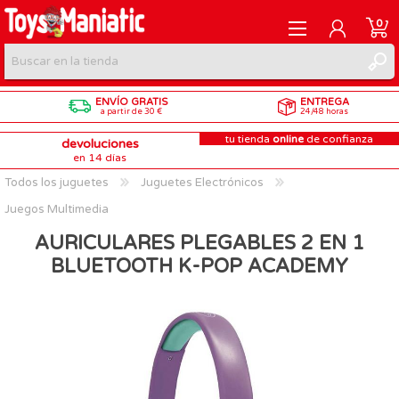
0
ENVÍO GRATIS
ENTREGA
REGISTRARME
a partir de 30 €
24/48 horas
tu tienda
online
de confianza
devoluciones
INICIAR SESIÓN
en 14 días
Todos los juguetes
Juguetes Electrónicos
Juegos Multimedia
AURICULARES PLEGABLES 2 EN 1
BLUETOOTH K-POP ACADEMY