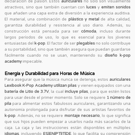
declaración de pasión. Estos
auriculares
no solo son visualmente
atractivos, sino que también cuentan con
luces
y
emiten sonidos
que añaden una capa extra de diversión a la experiencia auditiva.
El material, una combinación de
plástico y metal
de alta calidad,
garantiza durabilidad y resistencia al uso diario. Además, su
construcción está pensada para ser
cómoda
, incluso durante
largos períodos de uso, lo que es esencial para los jóvenes
entusiastas del
k-pop
. El factor de ser
plegables
no solo contribuye
a su portabilidad, sino que también asegura que puedan guardarse
fácilmente cuando no se usan, manteniendo su
diseño k-pop
academy
impecable.
Energía y Durabilidad para Horas de Música
Para asegurar que la música nunca se detenga, estos
auriculares
Lexibook K-Pop Academy
utilizan pilas
y vienen equipados con una
batería de Litio de 3.7V
, la cual
incluye pilas
, para que estén listos
para usar desde el primer momento. Solo se requiere
1 número de
pila
para alimentar estos fabulosos auriculares, garantizando una
autonomía prolongada para disfrutar de sus artistas favoritos de
k-pop
. Además, no se requiere
montaje necesario
, lo que significa
que sus hijos pueden empezar a usarlos nada más sacarlos de la
caja. La caja y las instrucciones están disponibles en múltiples
idiomas
, incluyendo
ES|EN|PT|IT|DE
, lo que facilita su comprensión