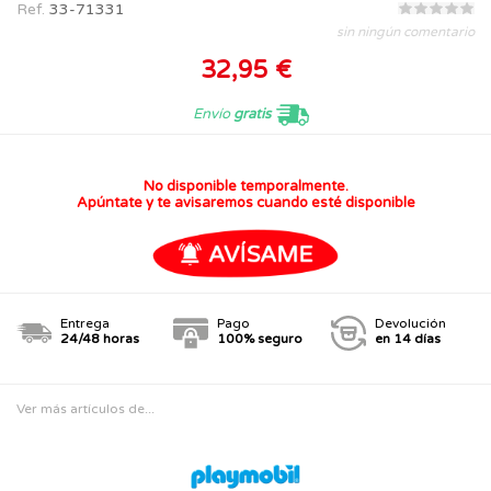
Ref.
33-71331
sin ningún comentario
32,95 €
Envío
gratis
No disponible temporalmente.
Apúntate y te avisaremos cuando esté disponible
Entrega
Pago
Devolución
24/48 horas
100% seguro
en 14 días
Ver más artículos de...