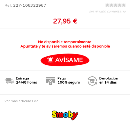
Ref.
227-106322967
sin ningún comentario
27,95 €
No disponible temporalmente.
Apúntate y te avisaremos cuando esté disponible
Entrega
Pago
Devolución
24/48 horas
100% seguro
en 14 días
Ver más artículos de...