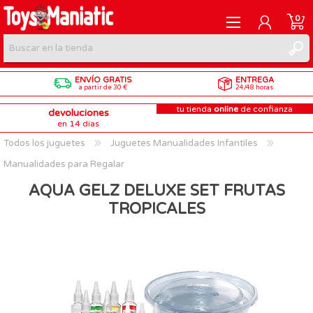
0
ENVÍO GRATIS
ENTREGA
REGISTRARME
a partir de 30 €
24/48 horas
tu tienda
online
de confianza
devoluciones
INICIAR SESIÓN
en 14 días
Todos los juguetes
Juguetes Manualidades Infantiles
Manualidades para Regalar
AQUA GELZ DELUXE SET FRUTAS
TROPICALES