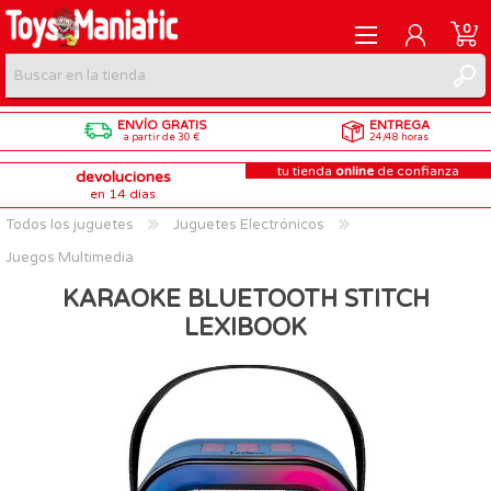
0
ENVÍO GRATIS
ENTREGA
REGISTRARME
a partir de 30 €
24/48 horas
tu tienda
online
de confianza
devoluciones
INICIAR SESIÓN
en 14 días
Todos los juguetes
Juguetes Electrónicos
Juegos Multimedia
KARAOKE BLUETOOTH STITCH
LEXIBOOK