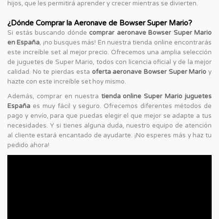
hijos, que les permitirá aprender y crecer mientras se divierten.
¿Dónde Comprar la Aeronave de Bowser Super Mario?
Si estás buscando dónde
comprar aeronave Bowser Super Mario
en España
, ¡no busques más! En nuestra tienda online encontrarás
este increíble set al mejor precio. Ofrecemos una amplia selección
de juguetes de Super Mario, todos con licencia oficial y de la mejor
calidad. No te pierdas esta
oferta aeronave Bowser Super Mario
y
hazte con este increíble set hoy mismo.
Además, comprar en nuestra
tienda online Super Mario juguetes
España
es muy fácil y seguro. Ofrecemos diferentes métodos de
pago y envío, para que puedas elegir el que mejor se adapte a tus
necesidades. Y si tienes alguna duda, nuestro equipo de atención
al cliente estará encantado de ayudarte. ¡No esperes más y haz tu
pedido ahora!