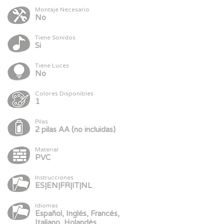
Montaje Necesario
No
Tiene Sonidos
Si
Tiene Luces
No
Colores Disponibles
1
Pilas
2 pilas AA (no incluidas)
Material
PVC
Instrucciones
ES|EN|FR|IT|NL
Idiomas
Español, Inglés, Francés,
Italiano, Holandés