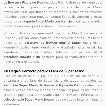
de Bowser y Figura de 6 cm
de Jakks Pacific! Este set de juego es el
regalo perfecto para los pequeños fans de Super Mario,
ofreciéndoles la oportunidad de recrear sus momentos favoritos
del videojuego y crear nuevas historias llenas de emoción. Si estás
buscando un
juguete Super Mario con licencia oficial
que garantice
horas de diversión, ¡has llegado al lugar correcto!
¿Tu hijo o hija es un apasionado de Super Mario? ¿Le encanta
Bowser y sus malvados planes? Entonces, este set es justo lo que
necesita. La
aeronave de Bowser original Super Mario
es un
juguete increíblemente detallado y diseñado para resistir las
aventuras más emocionantes. Además, incluye una
figura
articulada Bowser 6 cm
, perfecta para colocarla al mando de la
nave y liderar el ataque.
Un Regalo Perfecto para los Fans de Super Mario
Este set no es solo un juguete, es una pieza de colección que
encantará a los fans de Super Mario de todas las edades. La
aeronave Super Mario de Bowser y figura de 6 cm
es ideal para
niños y niñas a partir de 6 años, pero también para los adultos que
crecieron jugando a Super Mario y quieren revivir su infancia. Es un
coleccionable Super Mario Bowser
que no puede faltar en ninguna
estantería.